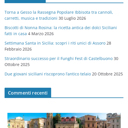
g
Torna a Gesso la Rassegna Popolare Ibbisota tra cannoli,
o
carretti, musica e tradizioni
30 Luglio 2026
r
Biscotti di Nonna Rosina: la ricetta antica dei dolci Siciliani
i
fatti in casa
4 Marzo 2026
e
Settimana Santa in Sicilia: scopri i riti unici di Assoro
28
Febbraio 2026
Straordinario successo per il Funghi Fest di Castelbuono
30
Ottobre 2025
Due giovani siciliani riscoprono l’antico telaio
20 Ottobre 2025
Commenti recenti