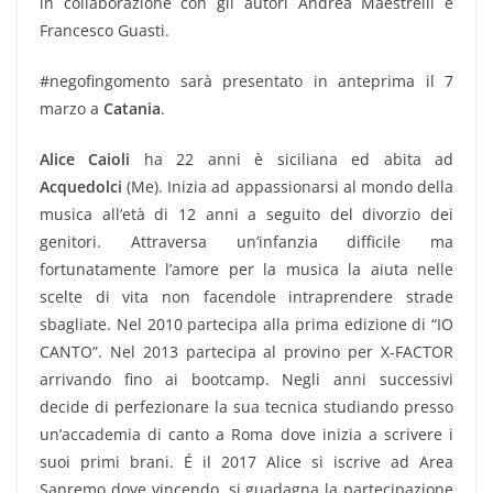
in collaborazione con gli autori Andrea Maestrelli e
Francesco Guasti.
#negofingomento sarà presentato in anteprima il 7
marzo a
Catania
.
Alice Caioli
ha 22 anni è siciliana ed abita ad
Acquedolci
(Me). Inizia ad appassionarsi al mondo della
musica all’età di 12 anni a seguito del divorzio dei
genitori. Attraversa un’infanzia difficile ma
fortunatamente l’amore per la musica la aiuta nelle
scelte di vita non facendole intraprendere strade
sbagliate. Nel 2010 partecipa alla prima edizione di “IO
CANTO”. Nel 2013 partecipa al provino per X-FACTOR
arrivando fino ai bootcamp. Negli anni successivi
decide di perfezionare la sua tecnica studiando presso
un’accademia di canto a Roma dove inizia a scrivere i
suoi primi brani. É il 2017 Alice si iscrive ad Area
Sanremo dove vincendo, si guadagna la partecipazione