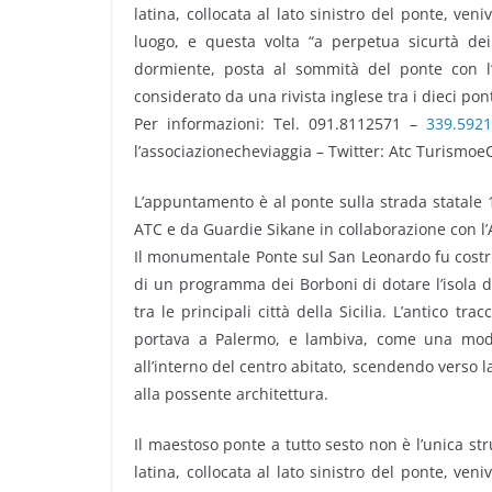
latina, collocata al lato sinistro del ponte, ve
luogo, e questa volta “a perpetua sicurtà dei
dormiente, posta al sommità del ponte con l’
considerato da una rivista inglese tra i dieci pon
Per informazioni: Tel. 091.8112571 –
339.592
l’associazionecheviaggia – Twitter: Atc Turismoe
L’appuntamento è al ponte sulla strada statale 11
ATC e da Guardie Sikane in collaborazione con l
Il monumentale Ponte sul San Leonardo fu costrui
di un programma dei Borboni di dotare l’isola di
tra le principali città della Sicilia. L’antico t
portava a Palermo, e lambiva, come una moder
all’interno del centro abitato, scendendo verso 
alla possente architettura.
Il maestoso ponte a tutto sesto non è l’unica str
latina, collocata al lato sinistro del ponte, ve