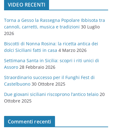
VIDEO RECENTI
e
g
Torna a Gesso la Rassegna Popolare Ibbisota tra
o
cannoli, carretti, musica e tradizioni
30 Luglio
r
2026
i
Biscotti di Nonna Rosina: la ricetta antica dei
e
dolci Siciliani fatti in casa
4 Marzo 2026
Settimana Santa in Sicilia: scopri i riti unici di
Assoro
28 Febbraio 2026
Straordinario successo per il Funghi Fest di
Castelbuono
30 Ottobre 2025
Due giovani siciliani riscoprono l’antico telaio
20
Ottobre 2025
Commenti recenti