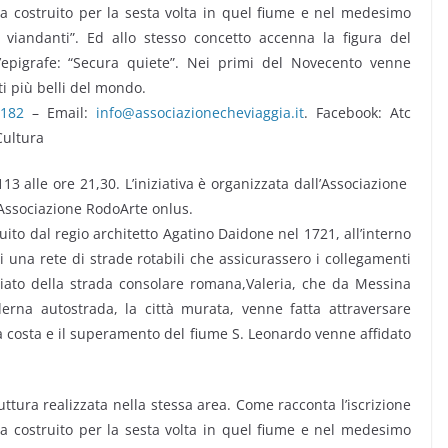
niva costruito per la sesta volta in quel fiume e nel medesimo
 viandanti”. Ed allo stesso concetto accenna la figura del
epigrafe: “Secura quiete”. Nei primi del Novecento venne
ti più belli del mondo.
1182
– Email:
info@associazionecheviaggia.it
. Facebook: Atc
Cultura
3 alle ore 21,30. L’iniziativa è organizzata dall’Associazione
’Associazione RodoArte onlus.
to dal regio architetto Agatino Daidone nel 1721, all’interno
 una rete di strade rotabili che assicurassero i collegamenti
racciato della strada consolare romana,Valeria, che da Messina
na autostrada, la città murata, venne fatta attraversare
la costa e il superamento del fiume S. Leonardo venne affidato
uttura realizzata nella stessa area. Come racconta l’iscrizione
niva costruito per la sesta volta in quel fiume e nel medesimo