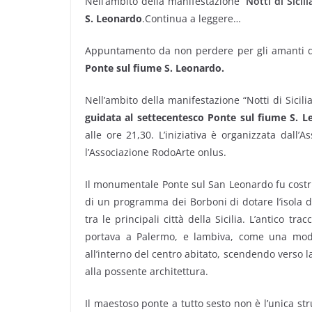
Nell’ambito della manifestazione “
Notti di Sicili
S. Leonardo
.Continua a leggere…
Appuntamento da non perdere per gli amanti de
Ponte sul fiume S. Leonardo.
Nell’ambito della manifestazione “Notti di Sicili
guidata al settecentesco Ponte sul fiume S. 
alle ore 21,30. L’iniziativa è organizzata dal
l’Associazione RodoArte onlus.
Il monumentale Ponte sul San Leonardo fu costrui
di un programma dei Borboni di dotare l’isola di
tra le principali città della Sicilia. L’antico t
portava a Palermo, e lambiva, come una moder
all’interno del centro abitato, scendendo verso 
alla possente architettura.
Il maestoso ponte a tutto sesto non è l’unica str