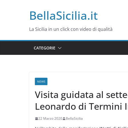
Salta
BellaSicilia.it
al
contenuto
La Sicilia in un click con video di qualità
CATEGORIE
NEWS
Visita guidata al sett
Leonardo di Termini 
22 Marzo 2020
BellaSicilia