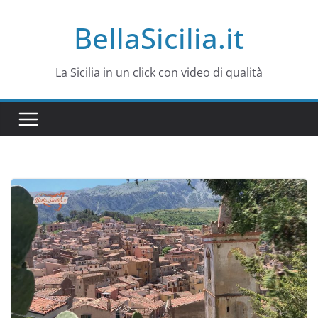
Salta
BellaSicilia.it
al
contenuto
La Sicilia in un click con video di qualità