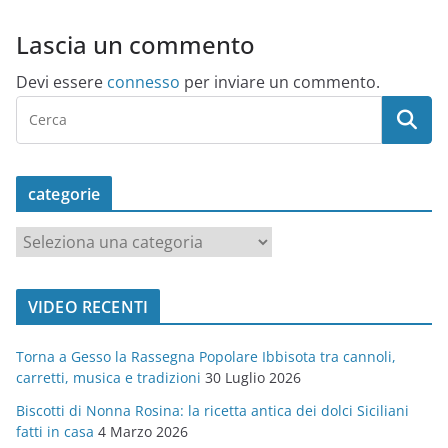
Lascia un commento
Devi essere
connesso
per inviare un commento.
categorie
c
a
t
VIDEO RECENTI
e
g
Torna a Gesso la Rassegna Popolare Ibbisota tra cannoli,
o
carretti, musica e tradizioni
30 Luglio 2026
r
Biscotti di Nonna Rosina: la ricetta antica dei dolci Siciliani
i
fatti in casa
4 Marzo 2026
e