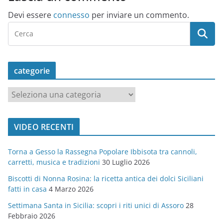
Devi essere
connesso
per inviare un commento.
categorie
c
a
t
VIDEO RECENTI
e
g
Torna a Gesso la Rassegna Popolare Ibbisota tra cannoli,
o
carretti, musica e tradizioni
30 Luglio 2026
r
Biscotti di Nonna Rosina: la ricetta antica dei dolci Siciliani
i
fatti in casa
4 Marzo 2026
e
Settimana Santa in Sicilia: scopri i riti unici di Assoro
28
Febbraio 2026