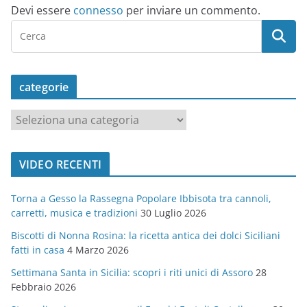
Devi essere
connesso
per inviare un commento.
categorie
c
a
t
VIDEO RECENTI
e
g
Torna a Gesso la Rassegna Popolare Ibbisota tra cannoli,
o
carretti, musica e tradizioni
30 Luglio 2026
r
Biscotti di Nonna Rosina: la ricetta antica dei dolci Siciliani
i
fatti in casa
4 Marzo 2026
e
Settimana Santa in Sicilia: scopri i riti unici di Assoro
28
Febbraio 2026