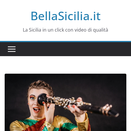
Salta
BellaSicilia.it
al
contenuto
La Sicilia in un click con video di qualità