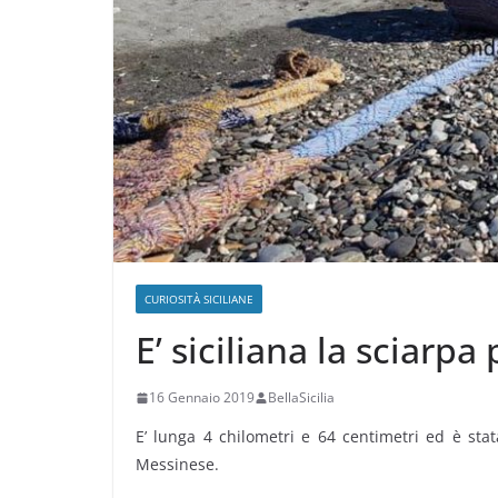
CURIOSITÀ SICILIANE
E’ siciliana la sciarpa 
16 Gennaio 2019
BellaSicilia
E’ lunga 4 chilometri e 64 centimetri ed è st
Messinese.