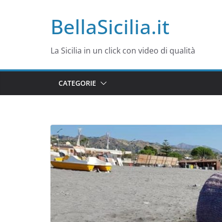
Salta
BellaSicilia.it
al
contenuto
La Sicilia in un click con video di qualità
CATEGORIE