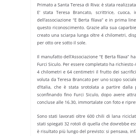
Primato a Santa Teresa di Riva: è stata realizzata 
E’ stata Teresa Brancato, scrittrice, cuoca,
dell’associazione “E Berta filava” e in prima lin
questo riconoscimento. Grazie alla sua caparbie
creato una sciarpa lunga oltre 4 chilometri, dis
per otto ore sotto il sole.
Il manufatto dell’Associazione “E Berta filava” h
Furci Siculo. Per essere completato ha richiesto 
4 chilometri e 64 centimetri il frutto dei sacrif
voluta da Teresa Brancato per uno scopo social
d’Italia, che è stata srotolata a partire dall
sconfinando fino Furci Siculo, dopo avere attr
concluse alle 16.30, immortalate con foto e ripres
Sono stati lavorati oltre 600 chili di lana ricic
stati spiegati 32 rotoli di quella che dovrebbe es
è risultato più lungo del previsto: si pensava, inf