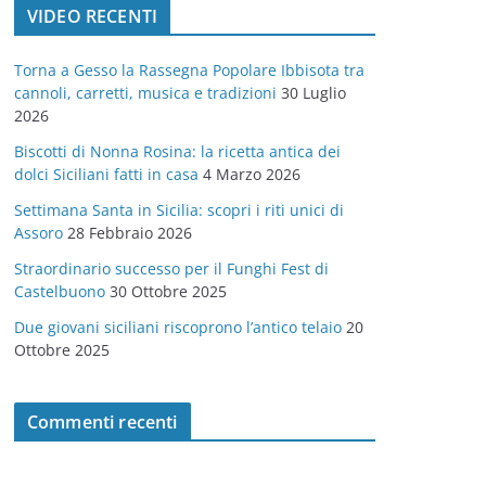
VIDEO RECENTI
e
g
Torna a Gesso la Rassegna Popolare Ibbisota tra
o
cannoli, carretti, musica e tradizioni
30 Luglio
r
2026
i
Biscotti di Nonna Rosina: la ricetta antica dei
e
dolci Siciliani fatti in casa
4 Marzo 2026
Settimana Santa in Sicilia: scopri i riti unici di
Assoro
28 Febbraio 2026
Straordinario successo per il Funghi Fest di
Castelbuono
30 Ottobre 2025
Due giovani siciliani riscoprono l’antico telaio
20
Ottobre 2025
Commenti recenti