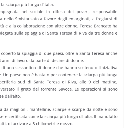
la sciarpa più lunga d’Italia.
 impegnata nel sociale in difesa dei poveri, responsabile
ea nello Smistausato a favore degli emarginati, a fregiarsi di
tà e alla collaborazione con altre donne, Teresa Brancato ha
piegata sulla spiaggia di Santa Teresa di Riva da tre donne e
a coperto la spiaggia di due paesi, oltre a Santa Teresa anche
4 anni di lavoro da parte di decine di donne.
ici di una sessantina di donne che hanno sostenuto l’iniziativa
e. Un paese non è bastato per contenere la sciarpa più lunga
a periferia sud di Santa Teresa di Riva, alle 9 del mattino,
aversato il greto del torrente Savoca. Le operazioni si sono
e dall’alto.
lata da maglioni, mantelline, sciarpe e scarpe da notte e sono
sere certificata come la sciarpa più lunga d’Italia. Il manufatto
atti, di arrivare a 3 chilometri e mezzo.