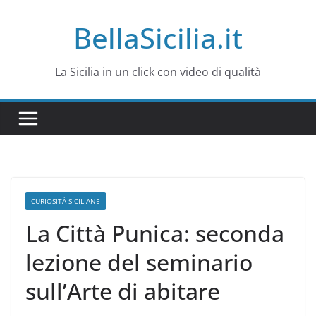
Salta
BellaSicilia.it
al
contenuto
La Sicilia in un click con video di qualità
CURIOSITÀ SICILIANE
La Città Punica: seconda
lezione del seminario
sull’Arte di abitare