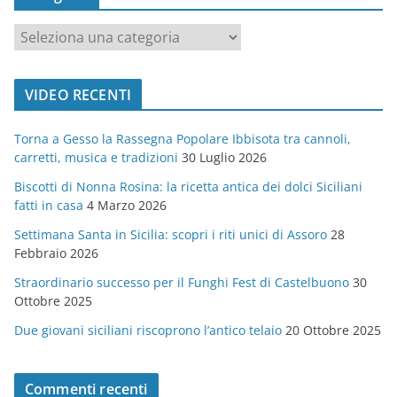
c
a
t
VIDEO RECENTI
e
g
Torna a Gesso la Rassegna Popolare Ibbisota tra cannoli,
o
carretti, musica e tradizioni
30 Luglio 2026
r
Biscotti di Nonna Rosina: la ricetta antica dei dolci Siciliani
i
fatti in casa
4 Marzo 2026
e
Settimana Santa in Sicilia: scopri i riti unici di Assoro
28
Febbraio 2026
Straordinario successo per il Funghi Fest di Castelbuono
30
Ottobre 2025
Due giovani siciliani riscoprono l’antico telaio
20 Ottobre 2025
Commenti recenti