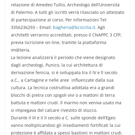
relazione di Amedeo Tullio, Archeologo dell’Università
di Palermo. A tutti gli iscritti verrà rilasciato un attestato
di partecipazione al corso. Per informazioni Tel:
3356236293 – Email:
bagheria@bcsicilia.it
. Agli
architetti verranno accreditati, presso il CNAPPC 3 CFP,
previa iscrizione on-line, tramite la piattaforma
im@teria.
La lezione analizzerà il periodo che viene designato
dagli archeologi, Punico, la cui architettura di
derivazione fenicia, si è sviluppata tra il lV e ll secolo
a.C., a Cartagine e nelle aree influenzate dalla sua
cultura. La tecnica costruttiva adottata era a grandi
blocchi di pietra con spigoli vivi o a mattoni di terra
battuta e mattoni crudi. Il marmo non veniva usato ma
si impiegava del calcare rivestito di stucco.
Durante il III e il II secolo a C. sulle sponde dell’Egeo
vanno moltiplicandosi gli insediamenti fortificati la cui
protezione è affidata a spessi bastioni in mattoni crudi.