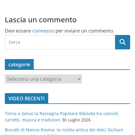
Lascia un commento
Devi essere
connesso
per inviare un commento.
categorie
c
a
t
VIDEO RECENTI
e
g
Torna a Gesso la Rassegna Popolare Ibbisota tra cannoli,
o
carretti, musica e tradizioni
30 Luglio 2026
r
Biscotti di Nonna Rosina: la ricetta antica dei dolci Siciliani
i