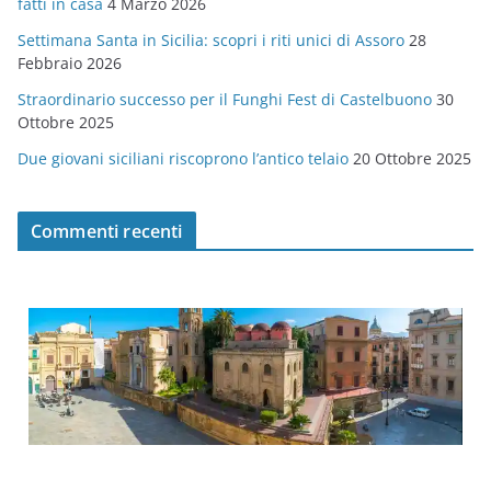
fatti in casa
4 Marzo 2026
e
Settimana Santa in Sicilia: scopri i riti unici di Assoro
28
Febbraio 2026
Straordinario successo per il Funghi Fest di Castelbuono
30
Ottobre 2025
Due giovani siciliani riscoprono l’antico telaio
20 Ottobre 2025
Commenti recenti