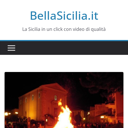
Salta
BellaSicilia.it
al
contenuto
La Sicilia in un click con video di qualità