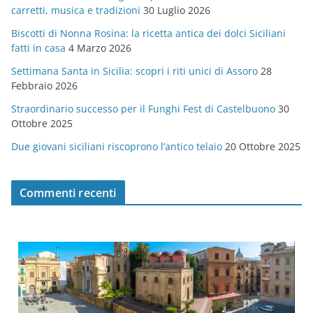
o
carretti, musica e tradizioni
30 Luglio 2026
r
Biscotti di Nonna Rosina: la ricetta antica dei dolci Siciliani
i
fatti in casa
4 Marzo 2026
e
Settimana Santa in Sicilia: scopri i riti unici di Assoro
28
Febbraio 2026
Straordinario successo per il Funghi Fest di Castelbuono
30
Ottobre 2025
Due giovani siciliani riscoprono l’antico telaio
20 Ottobre 2025
Commenti recenti