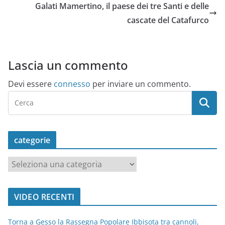
Galati Mamertino, il paese dei tre Santi e delle
cascate del Catafurco
Lascia un commento
Devi essere
connesso
per inviare un commento.
categorie
c
a
t
VIDEO RECENTI
e
g
Torna a Gesso la Rassegna Popolare Ibbisota tra cannoli,