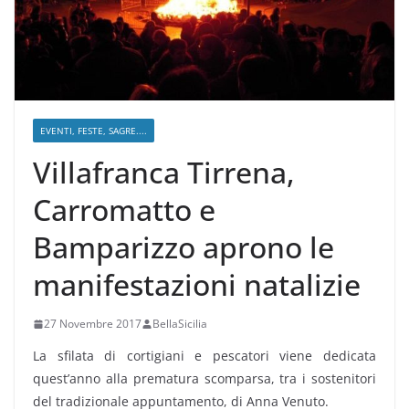
EVENTI, FESTE, SAGRE....
Villafranca Tirrena,
Carromatto e
Bamparizzo aprono le
manifestazioni natalizie
27 Novembre 2017
BellaSicilia
La sfilata di cortigiani e pescatori viene dedicata
quest’anno alla prematura scomparsa, tra i sostenitori
del tradizionale appuntamento, di Anna Venuto.