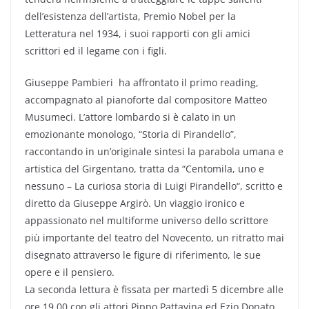
dell’esistenza dell’artista, Premio Nobel per la
Letteratura nel 1934, i suoi rapporti con gli amici
scrittori ed il legame con i figli.
Giuseppe Pambieri ha affrontato il primo reading,
accompagnato al pianoforte dal compositore Matteo
Musumeci. L’attore lombardo si è calato in un
emozionante monologo, “Storia di Pirandello”,
raccontando in un’originale sintesi la parabola umana e
artistica del Girgentano, tratta da “Centomila, uno e
nessuno – La curiosa storia di Luigi Pirandello“, scritto e
diretto da Giuseppe Argirò. Un viaggio ironico e
appassionato nel multiforme universo dello scrittore
più importante del teatro del Novecento, un ritratto mai
disegnato attraverso le figure di riferimento, le sue
opere e il pensiero.
La seconda lettura è fissata per martedì 5 dicembre alle
ore 19.00 con gli attori Pippo Pattavina ed Ezio Donato