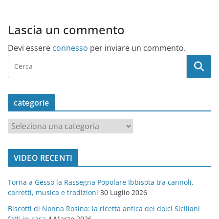
Lascia un commento
Devi essere
connesso
per inviare un commento.
categorie
c
a
t
VIDEO RECENTI
e
g
Torna a Gesso la Rassegna Popolare Ibbisota tra cannoli,
o
carretti, musica e tradizioni
30 Luglio 2026
r
Biscotti di Nonna Rosina: la ricetta antica dei dolci Siciliani
i
fatti in casa
4 Marzo 2026