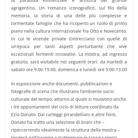
la parabola esistenziale e artistica del grande
agrigentino. Un ‘romanzo iconografico’, sul filo della
memoria, la storia di una delle più complesse e
tormentate famiglie che ha ricoperto un ruolo di primo
piano nella cultura internazionale fra Otto e Novecento,
in cui le vicende private s’intrecciano con quelle di
un’epoca per tanti aspetti perturbante che vive
eccezionali fermenti innovativi. La mostra, ad ingresso
gratuito, sarà visitabile nei seguenti orari: da martedì a
sabato ore 9.00-19.00, domenica e lunedì ore 9.00-13.00
In esposizione anche documenti, pubblicazioni e
fotografie di scena che illustrano l’ambiente socio-
culturale del tempo, attorno al quale si muovono anche
i tre appuntamenti del ciclo di letture coordinato da
Ezio Donato. Dai carteggi pirandelliani e altre fonti,
Donato ha tratto una selezione di brani che –
ripercorrendo idealmente la struttura della mostra –
tenderà nell’insieme a tratteggiare le tappe salienti