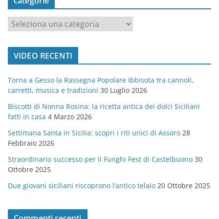
categorie
c
a
t
VIDEO RECENTI
e
g
Torna a Gesso la Rassegna Popolare Ibbisota tra cannoli,
o
carretti, musica e tradizioni
30 Luglio 2026
r
Biscotti di Nonna Rosina: la ricetta antica dei dolci Siciliani
i
fatti in casa
4 Marzo 2026
e
Settimana Santa in Sicilia: scopri i riti unici di Assoro
28
Febbraio 2026
Straordinario successo per il Funghi Fest di Castelbuono
30
Ottobre 2025
Due giovani siciliani riscoprono l’antico telaio
20 Ottobre 2025
Commenti recenti