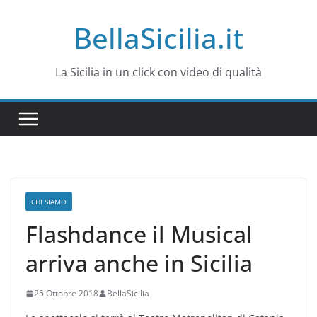
Salta
BellaSicilia.it
al
contenuto
La Sicilia in un click con video di qualità
CHI SIAMO
Flashdance il Musical
arriva anche in Sicilia
25 Ottobre 2018
BellaSicilia