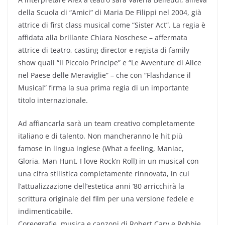
della Scuola di “Amici” di Maria De Filippi nel 2004, già
attrice di first class musical come “Sister Act”. La regia è
affidata alla brillante Chiara Noschese – affermata
attrice di teatro, casting director e regista di family
show quali “Il Piccolo Principe” e “Le Avventure di Alice
nel Paese delle Meraviglie” – che con “Flashdance il
Musical” firma la sua prima regia di un importante
titolo internazionale.
Ad affiancarla sarà un team creativo completamente
italiano e di talento. Non mancheranno le hit più
famose in lingua inglese (What a feeling, Maniac,
Gloria, Man Hunt, I love Rock’n Roll) in un musical con
una cifra stilistica completamente rinnovata, in cui
l’attualizzazione dell’estetica anni ‘80 arricchirà la
scrittura originale del film per una versione fedele e
indimenticabile.
Coreografie, musica e canzoni di Robert Cary e Robbie