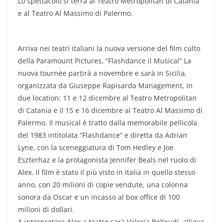
Lo spettacolo si terrà al Teatro Metropolitan di Catania
e al Teatro Al Massimo di Palermo.
Arriva nei teatri italiani la nuova versione del film culto
della Paramount Pictures, “Flashdance il Musical” La
nuova tournée partirà a novembre e sarà in Sicilia,
organizzata da Giuseppe Rapisarda Management, in
due location: 11 e 12 dicembre al Teatro Metropolitan
di Catania e il 15 e 16 dicembre al Teatro Al Massimo di
Palermo. Il musical è tratto dalla memorabile pellicola
del 1983 intitolata “Flashdance” e diretta da Adrian
Lyne, con la sceneggiatura di Tom Hedley e Joe
Eszterhaz e la protagonista Jennifer Beals nel ruolo di
Alex. Il film è stato il più visto in Italia in quello stesso
anno, con 20 milioni di copie vendute, una colonna
sonora da Oscar e un incasso al box office di 100
milioni di dollari.
A interpretare Alex a teatro sarà Valeria Belleudi, allieva