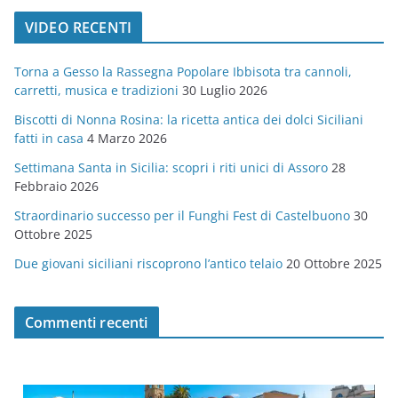
t
VIDEO RECENTI
e
g
Torna a Gesso la Rassegna Popolare Ibbisota tra cannoli,
o
carretti, musica e tradizioni
30 Luglio 2026
r
Biscotti di Nonna Rosina: la ricetta antica dei dolci Siciliani
i
fatti in casa
4 Marzo 2026
e
Settimana Santa in Sicilia: scopri i riti unici di Assoro
28
Febbraio 2026
Straordinario successo per il Funghi Fest di Castelbuono
30
Ottobre 2025
Due giovani siciliani riscoprono l’antico telaio
20 Ottobre 2025
Commenti recenti