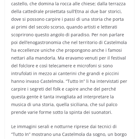
castello, che domina la rocca alle chiese; dalla terrazza
della cattedrale proiettata sull’Etna ai due bar storici,
dove si possono carpire i passi di una storia che porta
ai primi del secolo scorso, quando artisti e letterati
scoprirono questo angolo di paradiso. Per non parlare
poi dell’enogastronomia che nel territorio di Castelmola
ha eccellenze uniche che propongono anche i famosi
nettari alla mandorla. Ma eravamo venuti per il festival
del folclore e così telecamere e microfoni si sono
intrufolati in mezzo ai canterini che grandi e piccini
hanno invaso Castelmola. “Tutto In” li ha intervistati per
carpire i segreti del folk e capire anche del perché
questa gente è tanta invogliata ad interpretare la
musica di una storia, quella siciliana, che sul palco
prende varie forme sotto la spinta dei suonatori.
Le immagini serali e notturne riprese dai tecnici di
“Tutto In” mostrano una Castelmola da sogno, un borgo