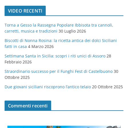
t
VIDEO RECENTI
e
g
Torna a Gesso la Rassegna Popolare Ibbisota tra cannoli,
o
carretti, musica e tradizioni
30 Luglio 2026
r
Biscotti di Nonna Rosina: la ricetta antica dei dolci Siciliani
i
fatti in casa
4 Marzo 2026
e
Settimana Santa in Sicilia: scopri i riti unici di Assoro
28
Febbraio 2026
Straordinario successo per il Funghi Fest di Castelbuono
30
Ottobre 2025
Due giovani siciliani riscoprono l’antico telaio
20 Ottobre 2025
Commenti recenti