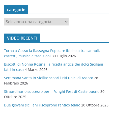
categorie
c
a
t
VIDEO RECENTI
e
g
Torna a Gesso la Rassegna Popolare Ibbisota tra cannoli,
o
carretti, musica e tradizioni
30 Luglio 2026
r
Biscotti di Nonna Rosina: la ricetta antica dei dolci Siciliani
i
fatti in casa
4 Marzo 2026
e
Settimana Santa in Sicilia: scopri i riti unici di Assoro
28
Febbraio 2026
Straordinario successo per il Funghi Fest di Castelbuono
30
Ottobre 2025
Due giovani siciliani riscoprono l’antico telaio
20 Ottobre 2025