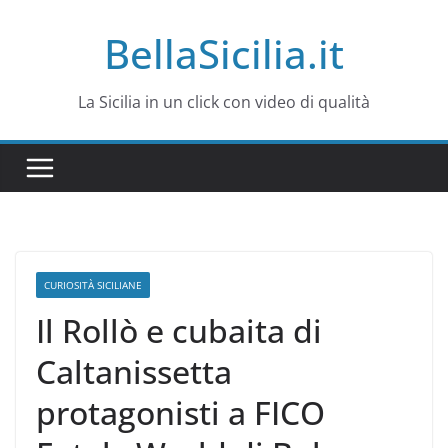
Salta
BellaSicilia.it
al
contenuto
La Sicilia in un click con video di qualità
CURIOSITÀ SICILIANE
Il Rollò e cubaita di
Caltanissetta
protagonisti a FICO