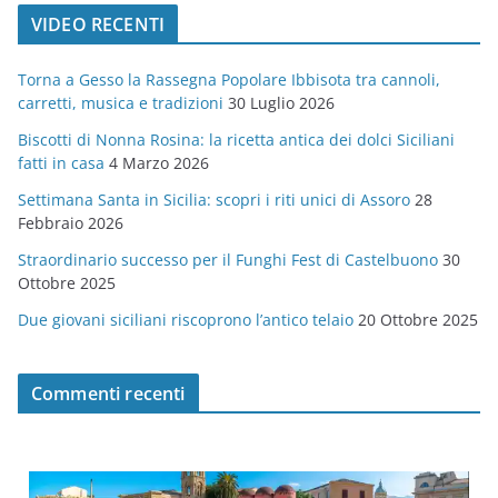
t
VIDEO RECENTI
e
g
Torna a Gesso la Rassegna Popolare Ibbisota tra cannoli,
o
carretti, musica e tradizioni
30 Luglio 2026
r
Biscotti di Nonna Rosina: la ricetta antica dei dolci Siciliani
i
fatti in casa
4 Marzo 2026
e
Settimana Santa in Sicilia: scopri i riti unici di Assoro
28
Febbraio 2026
Straordinario successo per il Funghi Fest di Castelbuono
30
Ottobre 2025
Due giovani siciliani riscoprono l’antico telaio
20 Ottobre 2025
Commenti recenti