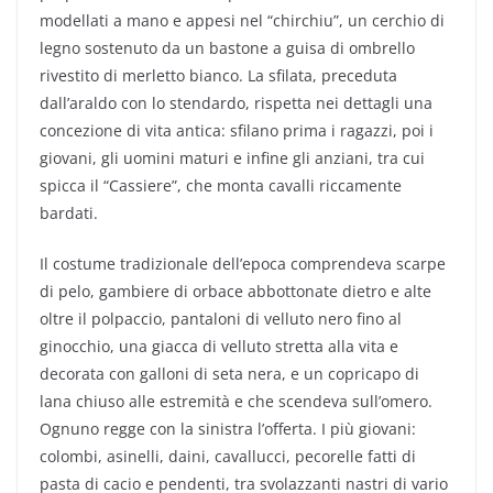
modellati a mano e appesi nel “chirchiu”, un cerchio di
legno sostenuto da un bastone a guisa di ombrello
rivestito di merletto bianco. La sfilata, preceduta
dall’araldo con lo stendardo, rispetta nei dettagli una
concezione di vita antica: sfilano prima i ragazzi, poi i
giovani, gli uomini maturi e infine gli anziani, tra cui
spicca il “Cassiere”, che monta cavalli riccamente
bardati.
Il costume tradizionale dell’epoca comprendeva scarpe
di pelo, gambiere di orbace abbottonate dietro e alte
oltre il polpaccio, pantaloni di velluto nero fino al
ginocchio, una giacca di velluto stretta alla vita e
decorata con galloni di seta nera, e un copricapo di
lana chiuso alle estremità e che scendeva sull’omero.
Ognuno regge con la sinistra l’offerta. I più giovani:
colombi, asinelli, daini, cavallucci, pecorelle fatti di
pasta di cacio e pendenti, tra svolazzanti nastri di vario