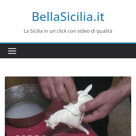
Salta
BellaSicilia.it
al
contenuto
La Sicilia in un click con video di qualità