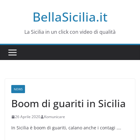
Salta
BellaSicilia.it
al
contenuto
La Sicilia in un click con video di qualità
NEWS
Boom di guariti in Sicilia
26 Aprile 2020
Komunicare
In Sicilia è boom di guariti, calano anche i contagi ….