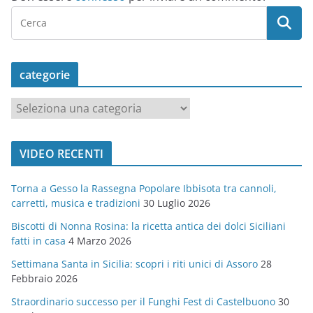
categorie
c
a
t
VIDEO RECENTI
e
g
Torna a Gesso la Rassegna Popolare Ibbisota tra cannoli,
o
carretti, musica e tradizioni
30 Luglio 2026
r
Biscotti di Nonna Rosina: la ricetta antica dei dolci Siciliani
i
fatti in casa
4 Marzo 2026
e
Settimana Santa in Sicilia: scopri i riti unici di Assoro
28
Febbraio 2026
Straordinario successo per il Funghi Fest di Castelbuono
30