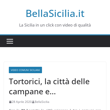
Salta
BellaSicilia.it
al
contenuto
La Sicilia in un click con video di qualità
VIDEO COMUNI SICILIANI
Tortorici, la città delle
campane e…
28 Aprile 2020
BellaSicilia