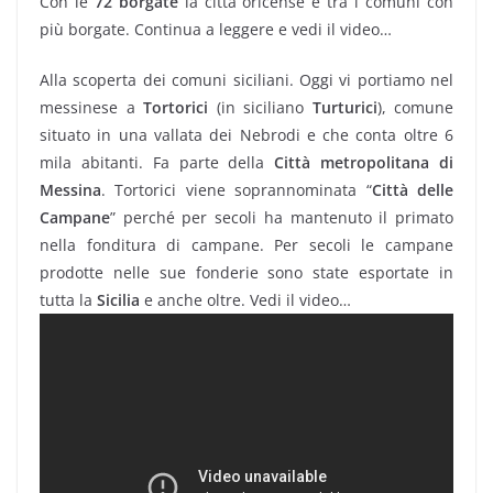
Con le
72 borgate
la città oricense è tra i comuni con
più borgate. Continua a leggere e vedi il video…
Alla scoperta dei comuni siciliani. Oggi vi portiamo nel
messinese a
Tortorici
(in siciliano
Turturici
), comune
situato in una vallata dei Nebrodi e che conta oltre 6
mila abitanti. Fa parte della
Città metropolitana di
Messina
. Tortorici viene soprannominata “
Città delle
Campane
” perché per secoli ha mantenuto il primato
nella fonditura di campane. Per secoli le campane
prodotte nelle sue fonderie sono state esportate in
tutta la
Sicilia
e anche oltre. Vedi il video…