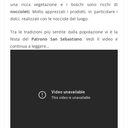
una ricca vegetazione e i boschi sono ricchi di
noccioleti
. Molto apprezzati i prodotti, in particolare i
dolci, realizzati con le nocciole del luogo.
Tra le tradizioni più sentite dalla popolazione vi è la
festa del
Patrono San Sebastiano
. Vedi il video e
continua a leggere…