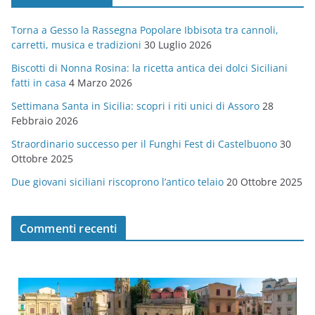
g
Torna a Gesso la Rassegna Popolare Ibbisota tra cannoli,
o
carretti, musica e tradizioni
30 Luglio 2026
r
Biscotti di Nonna Rosina: la ricetta antica dei dolci Siciliani
i
fatti in casa
4 Marzo 2026
e
Settimana Santa in Sicilia: scopri i riti unici di Assoro
28
Febbraio 2026
Straordinario successo per il Funghi Fest di Castelbuono
30
Ottobre 2025
Due giovani siciliani riscoprono l’antico telaio
20 Ottobre 2025
Commenti recenti