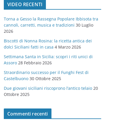
VIDEO RECENTI
e
g
Torna a Gesso la Rassegna Popolare Ibbisota tra
o
cannoli, carretti, musica e tradizioni
30 Luglio
r
2026
i
Biscotti di Nonna Rosina: la ricetta antica dei
e
dolci Siciliani fatti in casa
4 Marzo 2026
Settimana Santa in Sicilia: scopri i riti unici di
Assoro
28 Febbraio 2026
Straordinario successo per il Funghi Fest di
Castelbuono
30 Ottobre 2025
Due giovani siciliani riscoprono l’antico telaio
20
Ottobre 2025
Commenti recenti