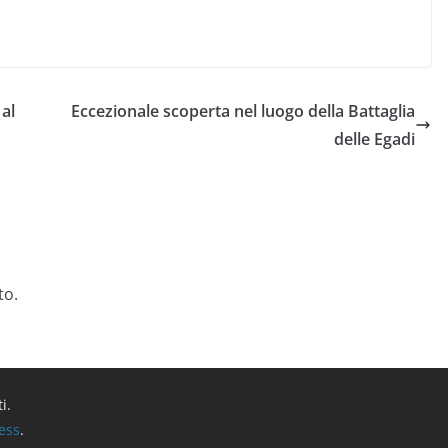
al
Eccezionale scoperta nel luogo della Battaglia
delle Egadi
to.
ti.
ess
.