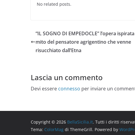
No related posts.
“IL SOGNO DI EMPEDOCLE” l’opera ispirata 
mito del pensatore agrigentino che venne
risucchiato dall’Etna
Lascia un commento
Devi essere
connesso
per inviare un commen
Copyright © 2026
BellaSicilia.it
. Tutti i diritti riserva
Tema:
ColorMag
di ThemeGrill. Powered by
WordPr