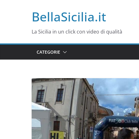
Salta
BellaSicilia.it
al
contenuto
La Sicilia in un click con video di qualità
CATEGORIE