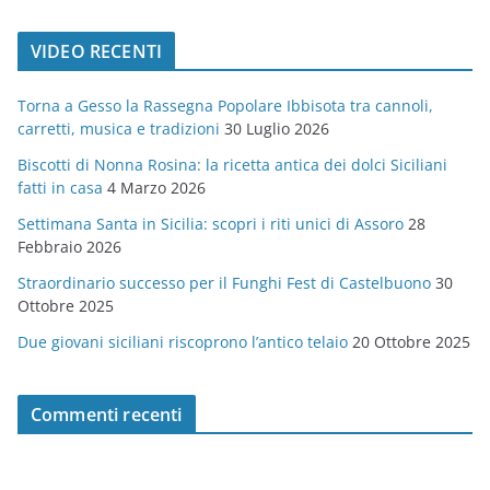
a
t
VIDEO RECENTI
e
g
Torna a Gesso la Rassegna Popolare Ibbisota tra cannoli,
o
carretti, musica e tradizioni
30 Luglio 2026
r
Biscotti di Nonna Rosina: la ricetta antica dei dolci Siciliani
i
fatti in casa
4 Marzo 2026
e
Settimana Santa in Sicilia: scopri i riti unici di Assoro
28
Febbraio 2026
Straordinario successo per il Funghi Fest di Castelbuono
30
Ottobre 2025
Due giovani siciliani riscoprono l’antico telaio
20 Ottobre 2025
Commenti recenti