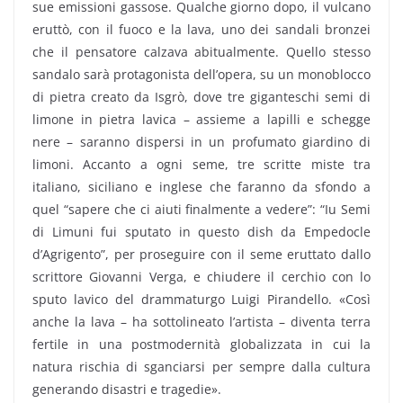
sue emissioni gassose. Qualche giorno dopo, il vulcano
eruttò, con il fuoco e la lava, uno dei sandali bronzei
che il pensatore calzava abitualmente. Quello stesso
sandalo sarà protagonista dell’opera, su un monoblocco
di pietra creato da Isgrò, dove tre giganteschi semi di
limone in pietra lavica – assieme a lapilli e schegge
nere – saranno dispersi in un profumato giardino di
limoni. Accanto a ogni seme, tre scritte miste tra
italiano, siciliano e inglese che faranno da sfondo a
quel “sapere che ci aiuti finalmente a vedere”: “Iu Semi
di Limuni fui sputato in questo dish da Empedocle
d’Agrigento”, per proseguire con il seme eruttato dallo
scrittore Giovanni Verga, e chiudere il cerchio con lo
sputo lavico del drammaturgo Luigi Pirandello. «Così
anche la lava – ha sottolineato l’artista – diventa terra
fertile in una postmodernità globalizzata in cui la
natura rischia di sganciarsi per sempre dalla cultura
generando disastri e tragedie».