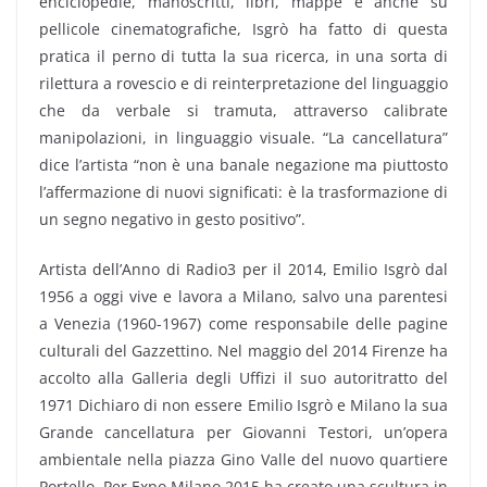
enciclopedie, manoscritti, libri, mappe e anche su
pellicole cinematografiche, Isgrò ha fatto di questa
pratica il perno di tutta la sua ricerca, in una sorta di
rilettura a rovescio e di reinterpretazione del linguaggio
che da verbale si tramuta, attraverso calibrate
manipolazioni, in linguaggio visuale. “La cancellatura”
dice l’artista “non è una banale negazione ma piuttosto
l’affermazione di nuovi significati: è la trasformazione di
un segno negativo in gesto positivo”.
Artista dell’Anno di Radio3 per il 2014, Emilio Isgrò dal
1956 a oggi vive e lavora a Milano, salvo una parentesi
a Venezia (1960-1967) come responsabile delle pagine
culturali del Gazzettino. Nel maggio del 2014 Firenze ha
accolto alla Galleria degli Uffizi il suo autoritratto del
1971 Dichiaro di non essere Emilio Isgrò e Milano la sua
Grande cancellatura per Giovanni Testori, un’opera
ambientale nella piazza Gino Valle del nuovo quartiere
Portello. Per Expo Milano 2015 ha creato una scultura in