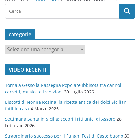
categorie
c
a
t
VIDEO RECENTI
e
g
Torna a Gesso la Rassegna Popolare Ibbisota tra cannoli,
o
carretti, musica e tradizioni
30 Luglio 2026
r
Biscotti di Nonna Rosina: la ricetta antica dei dolci Siciliani
i
fatti in casa
4 Marzo 2026
e
Settimana Santa in Sicilia: scopri i riti unici di Assoro
28
Febbraio 2026
Straordinario successo per il Funghi Fest di Castelbuono
30