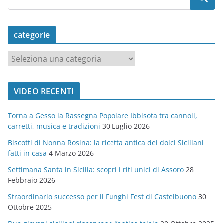
categorie
c
a
t
VIDEO RECENTI
e
g
Torna a Gesso la Rassegna Popolare Ibbisota tra cannoli,
o
carretti, musica e tradizioni
30 Luglio 2026
r
Biscotti di Nonna Rosina: la ricetta antica dei dolci Siciliani
i
fatti in casa
4 Marzo 2026
e
Settimana Santa in Sicilia: scopri i riti unici di Assoro
28
Febbraio 2026
Straordinario successo per il Funghi Fest di Castelbuono
30
Ottobre 2025