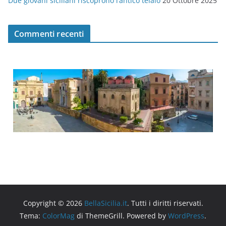
Due giovani siciliani riscoprono l’antico telaio
20 Ottobre 2025
Commenti recenti
Copyright © 2026
BellaSicilia.it
. Tutti i diritti riservati.
Tema:
ColorMag
di ThemeGrill. Powered by
WordPress
.