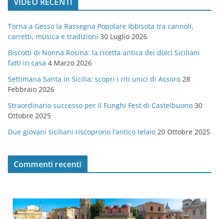
VIDEO RECENTI
e
g
Torna a Gesso la Rassegna Popolare Ibbisota tra cannoli,
o
carretti, musica e tradizioni
30 Luglio 2026
r
Biscotti di Nonna Rosina: la ricetta antica dei dolci Siciliani
i
fatti in casa
4 Marzo 2026
e
Settimana Santa in Sicilia: scopri i riti unici di Assoro
28
Febbraio 2026
Straordinario successo per il Funghi Fest di Castelbuono
30
Ottobre 2025
Due giovani siciliani riscoprono l’antico telaio
20 Ottobre 2025
Commenti recenti