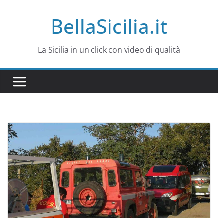
Salta
BellaSicilia.it
al
contenuto
La Sicilia in un click con video di qualità