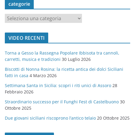
categorie
c
a
t
VIDEO RECENTI
e
g
Torna a Gesso la Rassegna Popolare Ibbisota tra cannoli,
o
carretti, musica e tradizioni
30 Luglio 2026
r
Biscotti di Nonna Rosina: la ricetta antica dei dolci Siciliani
i
fatti in casa
4 Marzo 2026
e
Settimana Santa in Sicilia: scopri i riti unici di Assoro
28
Febbraio 2026
Straordinario successo per il Funghi Fest di Castelbuono
30
Ottobre 2025
Due giovani siciliani riscoprono l’antico telaio
20 Ottobre 2025