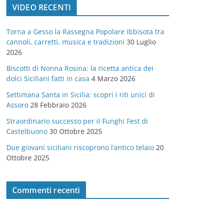
VIDEO RECENTI
e
g
Torna a Gesso la Rassegna Popolare Ibbisota tra
o
cannoli, carretti, musica e tradizioni
30 Luglio
r
2026
i
Biscotti di Nonna Rosina: la ricetta antica dei
e
dolci Siciliani fatti in casa
4 Marzo 2026
Settimana Santa in Sicilia: scopri i riti unici di
Assoro
28 Febbraio 2026
Straordinario successo per il Funghi Fest di
Castelbuono
30 Ottobre 2025
Due giovani siciliani riscoprono l’antico telaio
20
Ottobre 2025
Commenti recenti