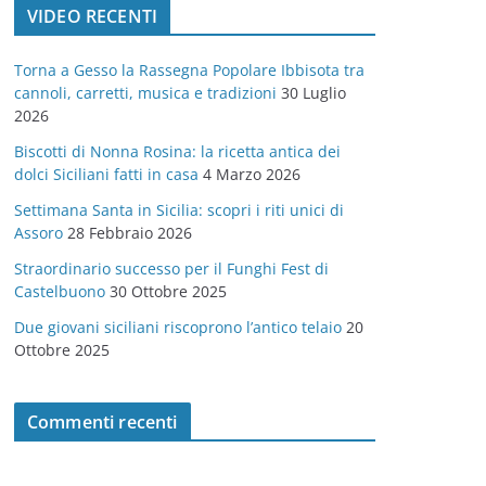
VIDEO RECENTI
e
g
Torna a Gesso la Rassegna Popolare Ibbisota tra
o
cannoli, carretti, musica e tradizioni
30 Luglio
r
2026
i
Biscotti di Nonna Rosina: la ricetta antica dei
e
dolci Siciliani fatti in casa
4 Marzo 2026
Settimana Santa in Sicilia: scopri i riti unici di
Assoro
28 Febbraio 2026
Straordinario successo per il Funghi Fest di
Castelbuono
30 Ottobre 2025
Due giovani siciliani riscoprono l’antico telaio
20
Ottobre 2025
Commenti recenti