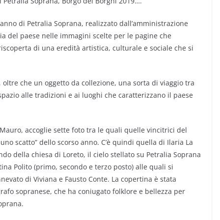
di Petralia Soprana, Borgo dei Borghi 2019….
anno di Petralia Soprana, realizzato dall’amministrazione
ia del paese nelle immagini scelte per le pagine che
scoperta di una eredità artistica, culturale e sociale che si
 oltre che un oggetto da collezione, una sorta di viaggio tra
spazio alle tradizioni e ai luoghi che caratterizzano il paese
auro, accoglie sette foto tra le quali quelle vincitrici del
n uno scatto” dello scorso anno. C’è quindi quella di Ilaria La
ndo della chiesa di Loreto, il cielo stellato su Petralia Soprana
tina Polito (primo, secondo e terzo posto) alle quali si
evato di Viviana e Fausto Conte. La copertina è stata
rafo sopranese, che ha coniugato folklore e bellezza per
Soprana.