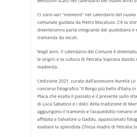
Bellissimi scatti nel calendario del nuovo anno 
Ci sono vari “momenti” nel calendario del nuovo 
comunale guidata da Pietro Macaluso. C’è la stor
diventeranno parte integrante del quotidiano e ri
tramanda da secoli.
Negli anni, il calendario del Comune è diventato,
le origini e la cultura di Petralia Soprana dando 
madonita.
L’edizione 2021, curata dall’assessore Aurelia Lo M
concorso fotografico “Il Borgo più bello d’Italia i
Placa che esalta il passato e il presente sullo sfo
di Luca Sabatino e i dolci della tradizione di Mar
aggiungono il tramonto e l’acquedotto romano inn
affidata a Salvatore u Gaddu, appassionato fotog
esaltare la splendida Chiesa madre di Petralia 