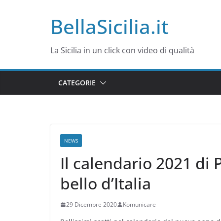
Salta
BellaSicilia.it
al
contenuto
La Sicilia in un click con video di qualità
CATEGORIE
NEWS
Il calendario 2021 di 
bello d’Italia
29 Dicembre 2020
Komunicare