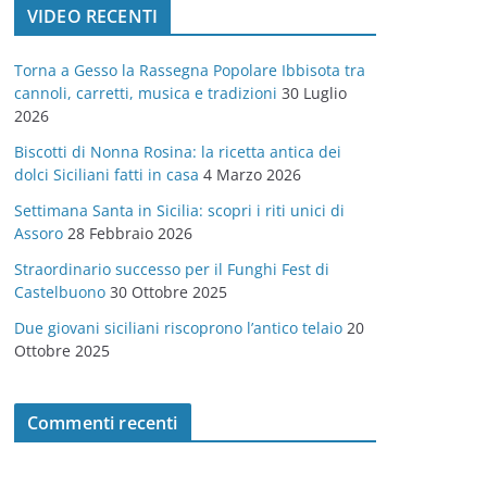
VIDEO RECENTI
e
g
Torna a Gesso la Rassegna Popolare Ibbisota tra
o
cannoli, carretti, musica e tradizioni
30 Luglio
r
2026
i
Biscotti di Nonna Rosina: la ricetta antica dei
e
dolci Siciliani fatti in casa
4 Marzo 2026
Settimana Santa in Sicilia: scopri i riti unici di
Assoro
28 Febbraio 2026
Straordinario successo per il Funghi Fest di
Castelbuono
30 Ottobre 2025
Due giovani siciliani riscoprono l’antico telaio
20
Ottobre 2025
Commenti recenti