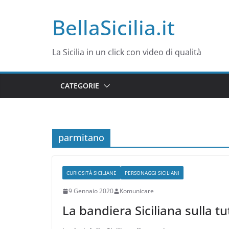
Salta
BellaSicilia.it
al
contenuto
La Sicilia in un click con video di qualità
CATEGORIE
parmitano
CURIOSITÀ SICILIANE
PERSONAGGI SICILIANI
9 Gennaio 2020
Komunicare
La bandiera Siciliana sulla t