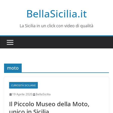
Salta
BellaSicilia.it
al
contenuto
La Sicilia in un click con video di qualità
moto
CURIOSITÀ SICILIANE
19 Aprile 2020
BellaSicilia
Il Piccolo Museo della Moto,
unico in Sicilia