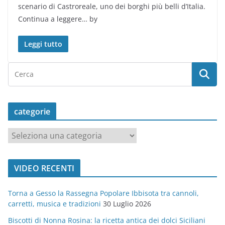
scenario di Castroreale, uno dei borghi più belli d’Italia.
Continua a leggere… by
Leggi tutto
categorie
c
a
t
VIDEO RECENTI
e
g
Torna a Gesso la Rassegna Popolare Ibbisota tra cannoli,
o
carretti, musica e tradizioni
30 Luglio 2026
r
Biscotti di Nonna Rosina: la ricetta antica dei dolci Siciliani
i