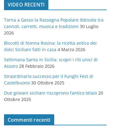
VIDEO RECENTI
e
g
Torna a Gesso la Rassegna Popolare Ibbisota tra
o
cannoli, carretti, musica e tradizioni
30 Luglio
r
2026
i
Biscotti di Nonna Rosina: la ricetta antica dei
e
dolci Siciliani fatti in casa
4 Marzo 2026
Settimana Santa in Sicilia: scopri i riti unici di
Assoro
28 Febbraio 2026
Straordinario successo per il Funghi Fest di
Castelbuono
30 Ottobre 2025
Due giovani siciliani riscoprono l’antico telaio
20
Ottobre 2025
Commenti recenti