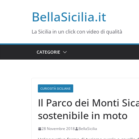
Salta
BellaSicilia.it
al
contenuto
La Sicilia in un click con video di qualità
CATEGORIE
CURIOSITÀ SICILIANE
Il Parco dei Monti Sic
sostenibile in moto
28 Novembre 2018
BellaSicilia