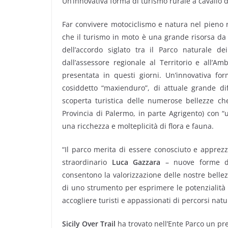
Un’innovativa forma di turismo rurale a cavallo 
Far convivere motociclismo e natura nel pieno r
che il turismo in moto è una grande risorsa da do
dell’accordo siglato tra il Parco naturale dei
dall’assessore regionale al Territorio e all’Am
presentata in questi giorni. Un’innovativa f
cosiddetto “maxienduro”, di attuale grande di
scoperta turistica delle numerose bellezze ch
Provincia di Palermo, in parte Agrigento) con “u
una ricchezza e molteplicità di flora e fauna.
“Il parco merita di essere conosciuto e apprezz
straordinario
Luca Gazzara
– nuove forme di 
consentono la valorizzazione delle nostre bellez
di uno strumento per esprimere le potenzialità 
accogliere turisti e appassionati di percorsi natur
Sicily Over Trail
ha trovato nell’Ente Parco un pre