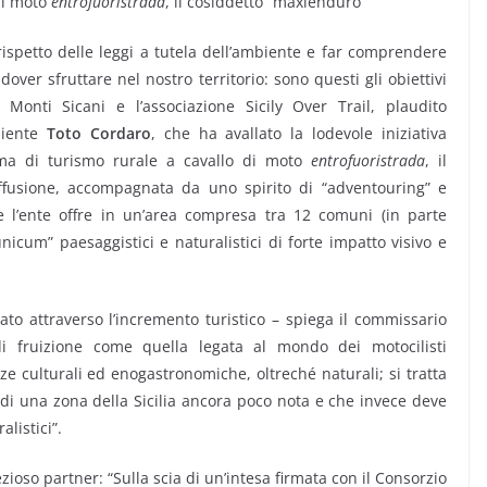
di moto
entrofuoristrada
, il cosiddetto “maxienduro”
ispetto delle leggi a tutela dell’ambiente e far comprendere
ver sfruttare nel nostro territorio: sono questi gli obiettivi
 Monti Sicani e l’associazione Sicily Over Trail, plaudito
biente
Toto Cordaro
, che ha avallato la lodevole iniziativa
orma di turismo rurale a cavallo di moto
entrofuoristrada
, il
ffusione, accompagnata da uno spirito di “adventouring” e
e l’ente offre in un’area compresa tra 12 comuni (in parte
nicum” paesaggistici e naturalistici di forte impatto visivo e
ato attraverso l’incremento turistico – spiega il commissario
fruizione come quella legata al mondo dei motocilisti
ze culturali ed enogastronomiche, oltreché naturali; si tratta
di una zona della Sicilia ancora poco nota e che invece deve
alistici”.
zioso partner: “Sulla scia di un’intesa firmata con il Consorzio