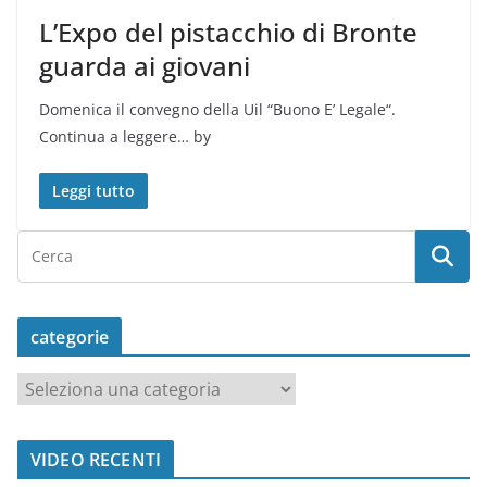
L’Expo del pistacchio di Bronte
guarda ai giovani
Domenica il convegno della Uil “Buono E’ Legale“.
Continua a leggere… by
Leggi tutto
categorie
c
a
t
VIDEO RECENTI
e