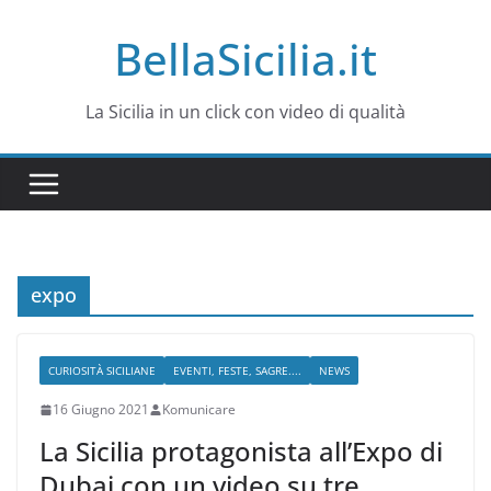
Salta
BellaSicilia.it
al
contenuto
La Sicilia in un click con video di qualità
expo
CURIOSITÀ SICILIANE
EVENTI, FESTE, SAGRE....
NEWS
16 Giugno 2021
Komunicare
La Sicilia protagonista all’Expo di
Dubai con un video su tre