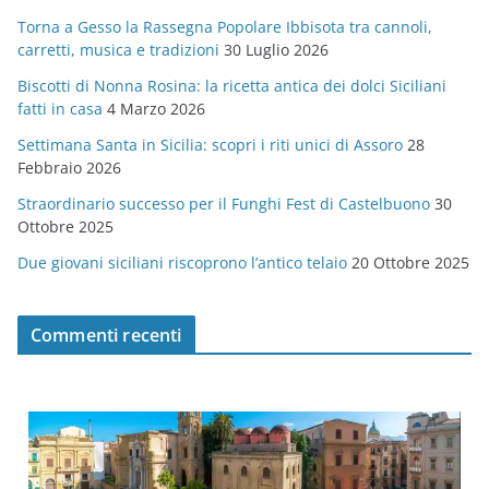
g
Torna a Gesso la Rassegna Popolare Ibbisota tra cannoli,
o
carretti, musica e tradizioni
30 Luglio 2026
r
Biscotti di Nonna Rosina: la ricetta antica dei dolci Siciliani
i
fatti in casa
4 Marzo 2026
e
Settimana Santa in Sicilia: scopri i riti unici di Assoro
28
Febbraio 2026
Straordinario successo per il Funghi Fest di Castelbuono
30
Ottobre 2025
Due giovani siciliani riscoprono l’antico telaio
20 Ottobre 2025
Commenti recenti