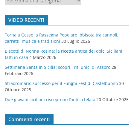
a
t
VIDEO RECENTI
e
g
Torna a Gesso la Rassegna Popolare Ibbisota tra cannoli,
o
carretti, musica e tradizioni
30 Luglio 2026
r
Biscotti di Nonna Rosina: la ricetta antica dei dolci Siciliani
i
fatti in casa
4 Marzo 2026
e
Settimana Santa in Sicilia: scopri i riti unici di Assoro
28
Febbraio 2026
Straordinario successo per il Funghi Fest di Castelbuono
30
Ottobre 2025
Due giovani siciliani riscoprono l’antico telaio
20 Ottobre 2025
Commenti recenti