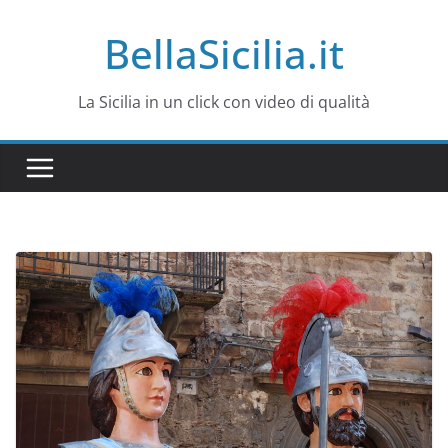
Salta
BellaSicilia.it
al
contenuto
La Sicilia in un click con video di qualità