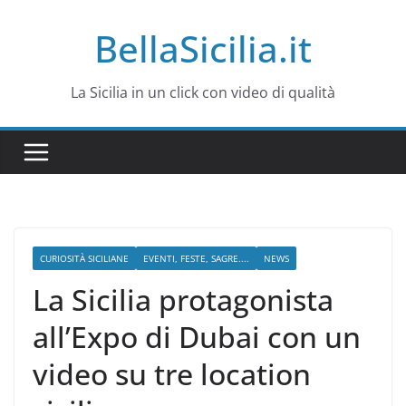
Salta
BellaSicilia.it
al
contenuto
La Sicilia in un click con video di qualità
CURIOSITÀ SICILIANE
EVENTI, FESTE, SAGRE....
NEWS
La Sicilia protagonista
all’Expo di Dubai con un
video su tre location