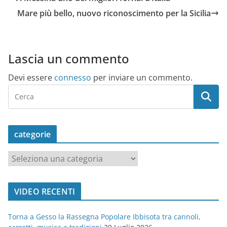
Mare più bello, nuovo riconoscimento per la Sicilia
Lascia un commento
Devi essere
connesso
per inviare un commento.
categorie
c
a
t
VIDEO RECENTI
e
g
Torna a Gesso la Rassegna Popolare Ibbisota tra cannoli,
o