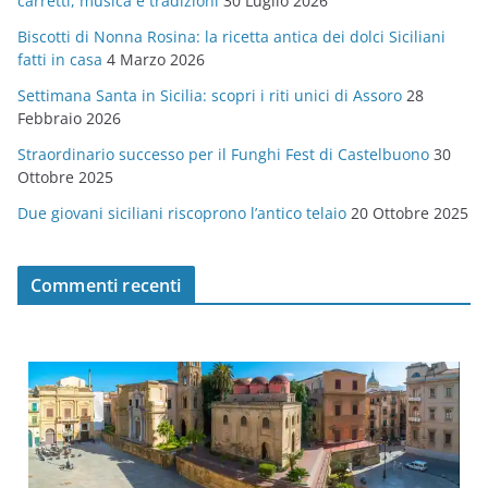
carretti, musica e tradizioni
30 Luglio 2026
r
Biscotti di Nonna Rosina: la ricetta antica dei dolci Siciliani
i
fatti in casa
4 Marzo 2026
e
Settimana Santa in Sicilia: scopri i riti unici di Assoro
28
Febbraio 2026
Straordinario successo per il Funghi Fest di Castelbuono
30
Ottobre 2025
Due giovani siciliani riscoprono l’antico telaio
20 Ottobre 2025
Commenti recenti