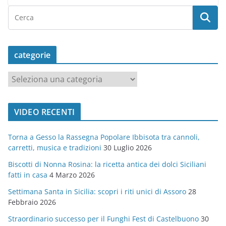
categorie
c
a
t
VIDEO RECENTI
e
g
Torna a Gesso la Rassegna Popolare Ibbisota tra cannoli,
o
carretti, musica e tradizioni
30 Luglio 2026
r
Biscotti di Nonna Rosina: la ricetta antica dei dolci Siciliani
i
fatti in casa
4 Marzo 2026
e
Settimana Santa in Sicilia: scopri i riti unici di Assoro
28
Febbraio 2026
Straordinario successo per il Funghi Fest di Castelbuono
30