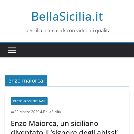
Salta
BellaSicilia.it
al
contenuto
La Sicilia in un click con video di qualità
enzo maiorca
PERSONAGGI SICILIANI
22 Marzo 2020
BellaSicilia
Enzo Maiorca, un siciliano
diventato il ‘signore degli abissi’