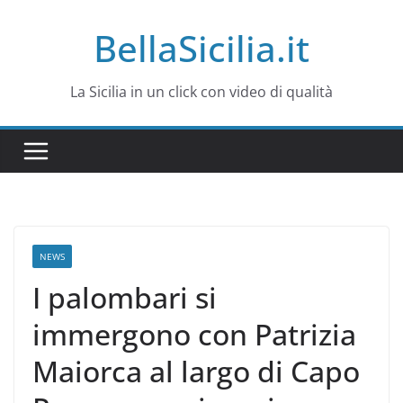
Salta
BellaSicilia.it
al
contenuto
La Sicilia in un click con video di qualità
NEWS
I palombari si
immergono con Patrizia
Maiorca al largo di Capo