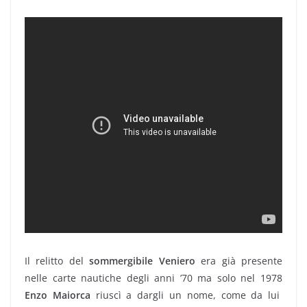
Il relitto del
sommergibile Veniero
era già presente
nelle carte nautiche degli anni ’70 ma solo nel 1978
Enzo Maiorca
riuscì a dargli un nome, come da lui