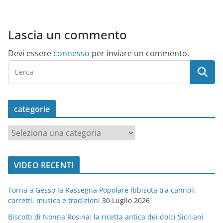
Lascia un commento
Devi essere
connesso
per inviare un commento.
categorie
c
a
t
VIDEO RECENTI
e
g
Torna a Gesso la Rassegna Popolare Ibbisota tra cannoli,
o
carretti, musica e tradizioni
30 Luglio 2026
r
Biscotti di Nonna Rosina: la ricetta antica dei dolci Siciliani
i