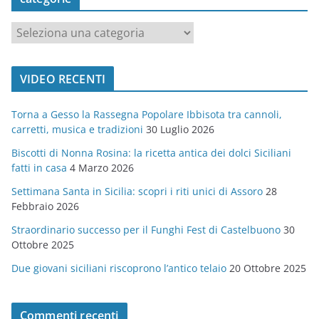
c
a
t
VIDEO RECENTI
e
g
Torna a Gesso la Rassegna Popolare Ibbisota tra cannoli,
o
carretti, musica e tradizioni
30 Luglio 2026
r
Biscotti di Nonna Rosina: la ricetta antica dei dolci Siciliani
i
fatti in casa
4 Marzo 2026
e
Settimana Santa in Sicilia: scopri i riti unici di Assoro
28
Febbraio 2026
Straordinario successo per il Funghi Fest di Castelbuono
30
Ottobre 2025
Due giovani siciliani riscoprono l’antico telaio
20 Ottobre 2025
Commenti recenti