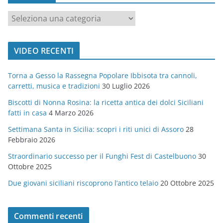
c
a
t
VIDEO RECENTI
e
g
Torna a Gesso la Rassegna Popolare Ibbisota tra cannoli,
o
carretti, musica e tradizioni
30 Luglio 2026
r
Biscotti di Nonna Rosina: la ricetta antica dei dolci Siciliani
i
fatti in casa
4 Marzo 2026
e
Settimana Santa in Sicilia: scopri i riti unici di Assoro
28
Febbraio 2026
Straordinario successo per il Funghi Fest di Castelbuono
30
Ottobre 2025
Due giovani siciliani riscoprono l’antico telaio
20 Ottobre 2025
Commenti recenti