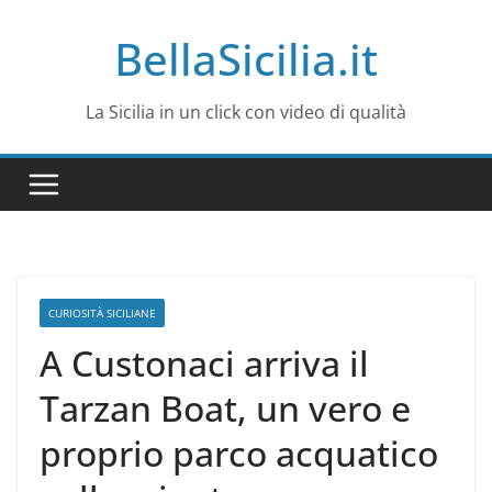
Salta
BellaSicilia.it
al
contenuto
La Sicilia in un click con video di qualità
CURIOSITÀ SICILIANE
A Custonaci arriva il
Tarzan Boat, un vero e
proprio parco acquatico