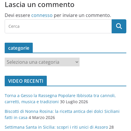
Lascia un commento
Devi essere
connesso
per inviare un commento.
categorie
c
a
t
VIDEO RECENTI
e
g
Torna a Gesso la Rassegna Popolare Ibbisota tra cannoli,
o
carretti, musica e tradizioni
30 Luglio 2026
r
Biscotti di Nonna Rosina: la ricetta antica dei dolci Siciliani
i
fatti in casa
4 Marzo 2026
e
Settimana Santa in Sicilia: scopri i riti unici di Assoro
28