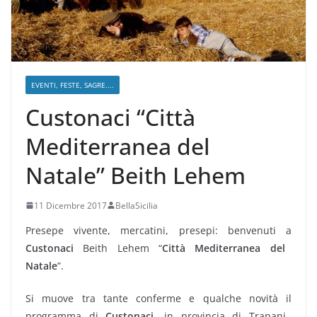
EVENTI, FESTE, SAGRE....
Custonaci “Città
Mediterranea del
Natale” Beith Lehem
11 Dicembre 2017
BellaSicilia
Presepe vivente, mercatini, presepi: benvenuti a
Custonaci
Beith Lehem “
Città Mediterranea del
Natale
”.
Si muove tra tante conferme e qualche novità il
programma di
Custonaci
, in provincia di Trapani,