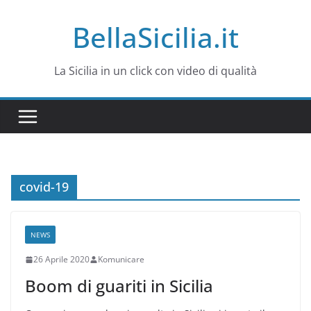
Salta
BellaSicilia.it
al
contenuto
La Sicilia in un click con video di qualità
covid-19
NEWS
26 Aprile 2020
Komunicare
Boom di guariti in Sicilia