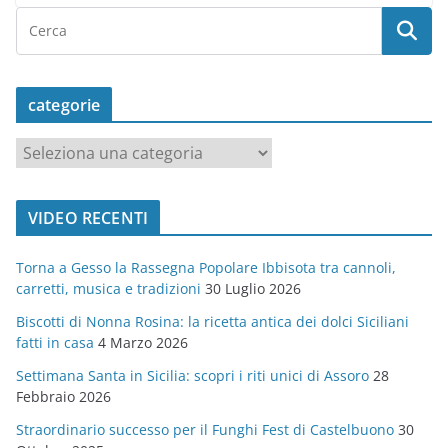
categorie
c
a
t
VIDEO RECENTI
e
g
Torna a Gesso la Rassegna Popolare Ibbisota tra cannoli,
o
carretti, musica e tradizioni
30 Luglio 2026
r
Biscotti di Nonna Rosina: la ricetta antica dei dolci Siciliani
i
fatti in casa
4 Marzo 2026
e
Settimana Santa in Sicilia: scopri i riti unici di Assoro
28
Febbraio 2026
Straordinario successo per il Funghi Fest di Castelbuono
30