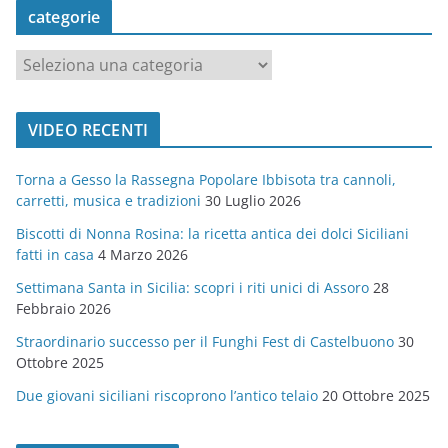
categorie
c
a
t
VIDEO RECENTI
e
g
Torna a Gesso la Rassegna Popolare Ibbisota tra cannoli,
o
carretti, musica e tradizioni
30 Luglio 2026
r
Biscotti di Nonna Rosina: la ricetta antica dei dolci Siciliani
i
fatti in casa
4 Marzo 2026
e
Settimana Santa in Sicilia: scopri i riti unici di Assoro
28
Febbraio 2026
Straordinario successo per il Funghi Fest di Castelbuono
30
Ottobre 2025
Due giovani siciliani riscoprono l’antico telaio
20 Ottobre 2025