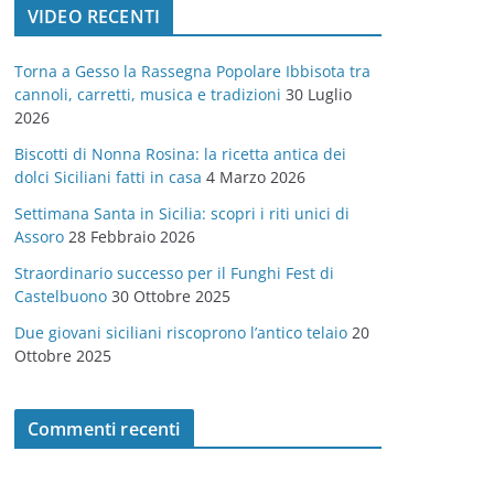
VIDEO RECENTI
e
g
Torna a Gesso la Rassegna Popolare Ibbisota tra
o
cannoli, carretti, musica e tradizioni
30 Luglio
r
2026
i
Biscotti di Nonna Rosina: la ricetta antica dei
e
dolci Siciliani fatti in casa
4 Marzo 2026
Settimana Santa in Sicilia: scopri i riti unici di
Assoro
28 Febbraio 2026
Straordinario successo per il Funghi Fest di
Castelbuono
30 Ottobre 2025
Due giovani siciliani riscoprono l’antico telaio
20
Ottobre 2025
Commenti recenti