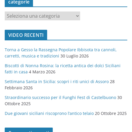
categorie
c
a
t
VIDEO RECENTI
e
g
Torna a Gesso la Rassegna Popolare Ibbisota tra cannoli,
o
carretti, musica e tradizioni
30 Luglio 2026
r
Biscotti di Nonna Rosina: la ricetta antica dei dolci Siciliani
i
fatti in casa
4 Marzo 2026
e
Settimana Santa in Sicilia: scopri i riti unici di Assoro
28
Febbraio 2026
Straordinario successo per il Funghi Fest di Castelbuono
30
Ottobre 2025
Due giovani siciliani riscoprono l’antico telaio
20 Ottobre 2025