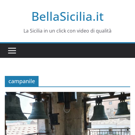
Salta
BellaSicilia.it
al
contenuto
La Sicilia in un click con video di qualità
campanile