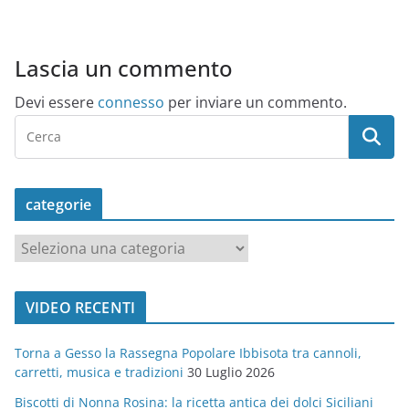
Lascia un commento
Devi essere
connesso
per inviare un commento.
categorie
c
a
t
VIDEO RECENTI
e
g
Torna a Gesso la Rassegna Popolare Ibbisota tra cannoli,
o
carretti, musica e tradizioni
30 Luglio 2026
r
Biscotti di Nonna Rosina: la ricetta antica dei dolci Siciliani
i