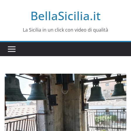
Salta
BellaSicilia.it
al
contenuto
La Sicilia in un click con video di qualità