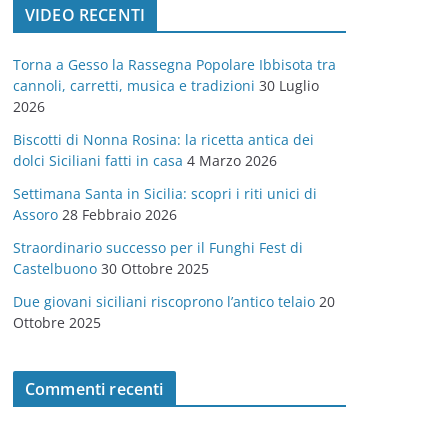
VIDEO RECENTI
e
g
Torna a Gesso la Rassegna Popolare Ibbisota tra
o
cannoli, carretti, musica e tradizioni
30 Luglio
r
2026
i
Biscotti di Nonna Rosina: la ricetta antica dei
e
dolci Siciliani fatti in casa
4 Marzo 2026
Settimana Santa in Sicilia: scopri i riti unici di
Assoro
28 Febbraio 2026
Straordinario successo per il Funghi Fest di
Castelbuono
30 Ottobre 2025
Due giovani siciliani riscoprono l’antico telaio
20
Ottobre 2025
Commenti recenti