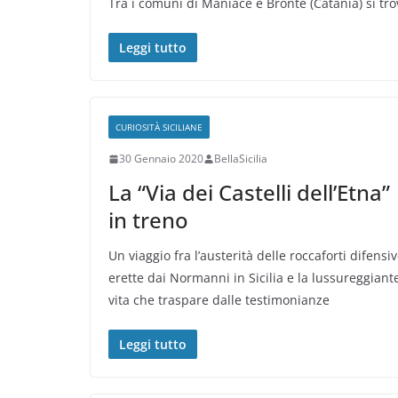
Tra i comuni di Maniace e Bronte (Catania) si tr
Leggi tutto
CURIOSITÀ SICILIANE
30 Gennaio 2020
BellaSicilia
La “Via dei Castelli dell’Etna”
in treno
Un viaggio fra l’austerità delle roccaforti difensi
erette dai Normanni in Sicilia e la lussureggiant
vita che traspare dalle testimonianze
Leggi tutto