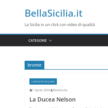
Salta
BellaSicilia.it
al
contenuto
La Sicilia in un click con video di qualità
CATEGORIE
bronte
CURIOSITÀ SICILIANE
1 Aprile 2020
BellaSicilia
La Ducea Nelson