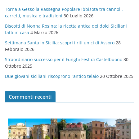
g
Torna a Gesso la Rassegna Popolare Ibbisota tra cannoli,
o
carretti, musica e tradizioni
30 Luglio 2026
r
Biscotti di Nonna Rosina: la ricetta antica dei dolci Siciliani
i
fatti in casa
4 Marzo 2026
e
Settimana Santa in Sicilia: scopri i riti unici di Assoro
28
Febbraio 2026
Straordinario successo per il Funghi Fest di Castelbuono
30
Ottobre 2025
Due giovani siciliani riscoprono l’antico telaio
20 Ottobre 2025
Commenti recenti