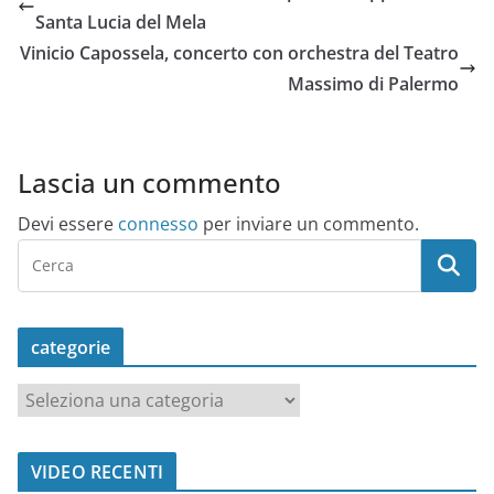
Santa Lucia del Mela
Vinicio Capossela, concerto con orchestra del Teatro
Massimo di Palermo
Lascia un commento
Devi essere
connesso
per inviare un commento.
categorie
c
a
t
VIDEO RECENTI
e