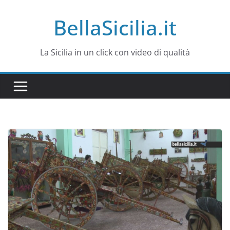
Salta
BellaSicilia.it
al
contenuto
La Sicilia in un click con video di qualità