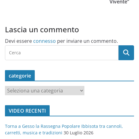
Vivente”
Lascia un commento
Devi essere
connesso
per inviare un commento.
categorie
c
a
t
VIDEO RECENTI
e
g
Torna a Gesso la Rassegna Popolare Ibbisota tra cannoli,
o
carretti, musica e tradizioni
30 Luglio 2026
r