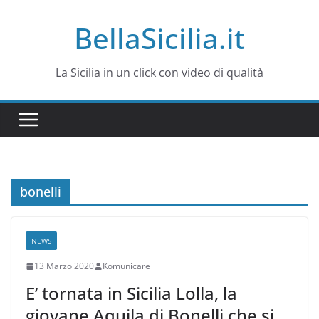
Salta
BellaSicilia.it
al
contenuto
La Sicilia in un click con video di qualità
bonelli
NEWS
13 Marzo 2020
Komunicare
E’ tornata in Sicilia Lolla, la
giovane Aquila di Bonelli che si