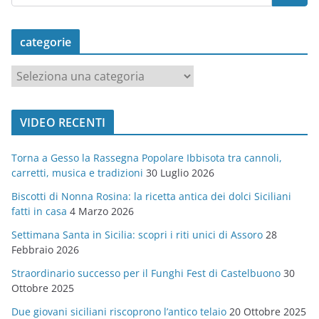
categorie
c
a
t
VIDEO RECENTI
e
g
Torna a Gesso la Rassegna Popolare Ibbisota tra cannoli,
o
carretti, musica e tradizioni
30 Luglio 2026
r
Biscotti di Nonna Rosina: la ricetta antica dei dolci Siciliani
i
fatti in casa
4 Marzo 2026
e
Settimana Santa in Sicilia: scopri i riti unici di Assoro
28
Febbraio 2026
Straordinario successo per il Funghi Fest di Castelbuono
30
Ottobre 2025
Due giovani siciliani riscoprono l’antico telaio
20 Ottobre 2025