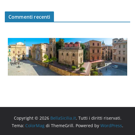
Commenti recenti
Copyright © 2026
BellaSicilia.it
. Tutti i diritti riservati.
Tema:
ColorMag
di ThemeGrill. Powered by
WordPress
.