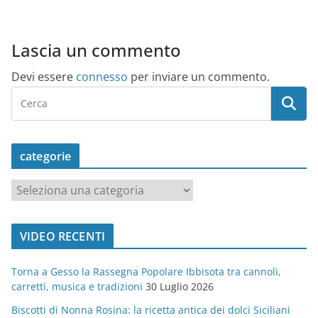
Lascia un commento
Devi essere
connesso
per inviare un commento.
categorie
c
a
t
VIDEO RECENTI
e
g
Torna a Gesso la Rassegna Popolare Ibbisota tra cannoli,
o
carretti, musica e tradizioni
30 Luglio 2026
r
Biscotti di Nonna Rosina: la ricetta antica dei dolci Siciliani
i