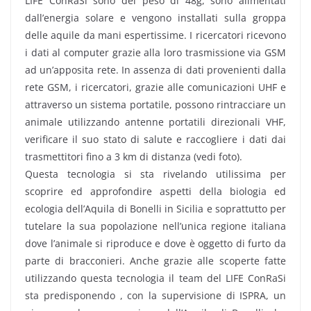
LIFE ConRaSi sono del peso di 48g, sono alimentati
dall’energia solare e vengono installati sulla groppa
delle aquile da mani espertissime. I ricercatori ricevono
i dati al computer grazie alla loro trasmissione via GSM
ad un’apposita rete. In assenza di dati provenienti dalla
rete GSM, i ricercatori, grazie alle comunicazioni UHF e
attraverso un sistema portatile, possono rintracciare un
animale utilizzando antenne portatili direzionali VHF,
verificare il suo stato di salute e raccogliere i dati dai
trasmettitori fino a 3 km di distanza (vedi foto).
Questa tecnologia si sta rivelando utilissima per
scoprire ed approfondire aspetti della biologia ed
ecologia dell’Aquila di Bonelli in Sicilia e soprattutto per
tutelare la sua popolazione nell’unica regione italiana
dove l’animale si riproduce e dove è oggetto di furto da
parte di bracconieri. Anche grazie alle scoperte fatte
utilizzando questa tecnologia il team del LIFE ConRaSi
sta predisponendo , con la supervisione di ISPRA, un