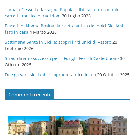
g
Torna a Gesso la Rassegna Popolare Ibbisota tra cannoli,
o
carretti, musica e tradizioni
30 Luglio 2026
r
Biscotti di Nonna Rosina: la ricetta antica dei dolci Siciliani
i
fatti in casa
4 Marzo 2026
e
Settimana Santa in Sicilia: scopri i riti unici di Assoro
28
Febbraio 2026
Straordinario successo per il Funghi Fest di Castelbuono
30
Ottobre 2025
Due giovani siciliani riscoprono l’antico telaio
20 Ottobre 2025
Commenti recenti