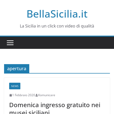
Salta
BellaSicilia.it
al
contenuto
La Sicilia in un click con video di qualità
apertura
NEWS
1 Febbraio 2020
Komunicare
Domenica ingresso gratuito nei
musei siciliani