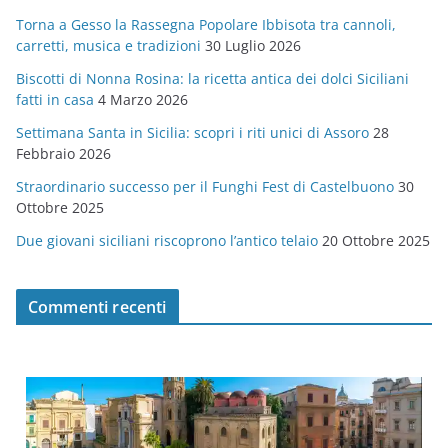
g
Torna a Gesso la Rassegna Popolare Ibbisota tra cannoli,
o
carretti, musica e tradizioni
30 Luglio 2026
r
Biscotti di Nonna Rosina: la ricetta antica dei dolci Siciliani
i
fatti in casa
4 Marzo 2026
e
Settimana Santa in Sicilia: scopri i riti unici di Assoro
28
Febbraio 2026
Straordinario successo per il Funghi Fest di Castelbuono
30
Ottobre 2025
Due giovani siciliani riscoprono l’antico telaio
20 Ottobre 2025
Commenti recenti