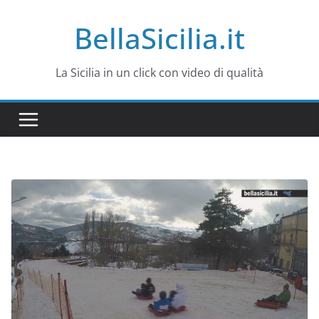
Salta
BellaSicilia.it
al
contenuto
La Sicilia in un click con video di qualità