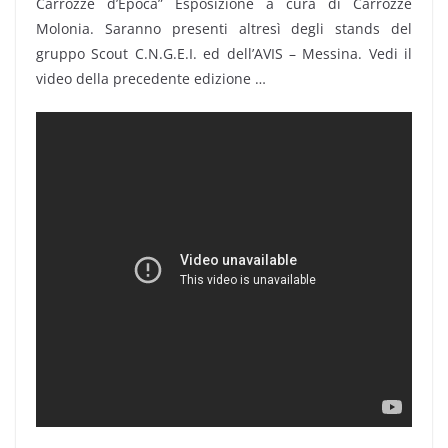
Carrozze d’Epoca” Esposizione a cura di Carrozze
Molonia. Saranno presenti altresì degli stands del
gruppo Scout C.N.G.E.I. ed dell’AVIS – Messina. Vedi il
video della precedente edizione …