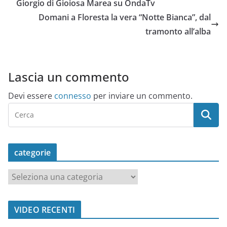
Giorgio di Gioiosa Marea su OndaTv
Domani a Floresta la vera “Notte Bianca”, dal
tramonto all’alba
Lascia un commento
Devi essere
connesso
per inviare un commento.
categorie
c
a
t
VIDEO RECENTI
e
g