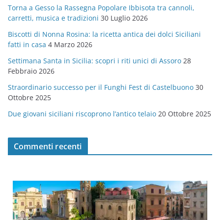
Torna a Gesso la Rassegna Popolare Ibbisota tra cannoli,
o
carretti, musica e tradizioni
30 Luglio 2026
r
Biscotti di Nonna Rosina: la ricetta antica dei dolci Siciliani
i
fatti in casa
4 Marzo 2026
e
Settimana Santa in Sicilia: scopri i riti unici di Assoro
28
Febbraio 2026
Straordinario successo per il Funghi Fest di Castelbuono
30
Ottobre 2025
Due giovani siciliani riscoprono l’antico telaio
20 Ottobre 2025
Commenti recenti