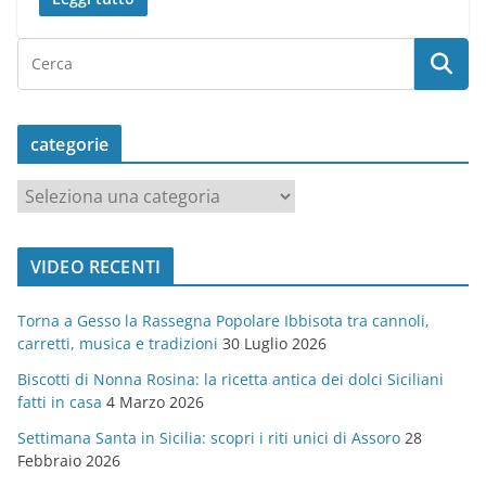
categorie
c
a
t
VIDEO RECENTI
e
g
Torna a Gesso la Rassegna Popolare Ibbisota tra cannoli,
o
carretti, musica e tradizioni
30 Luglio 2026
r
Biscotti di Nonna Rosina: la ricetta antica dei dolci Siciliani
i
fatti in casa
4 Marzo 2026
e
Settimana Santa in Sicilia: scopri i riti unici di Assoro
28
Febbraio 2026